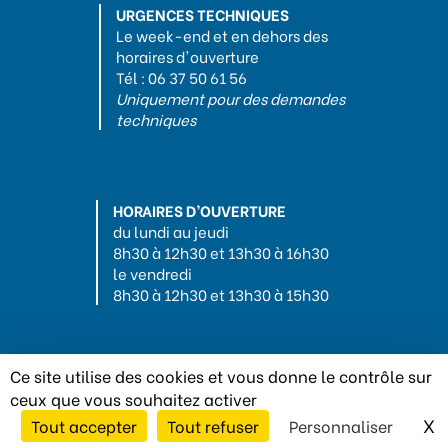
URGENCES TECHNIQUES
Le week-end et en dehors des
horaires d'ouverture
Tél : 06 37 50 61 56
Uniquement pour des demandes
techniques
HORAIRES D’OUVERTURE
du lundi au jeudi
8h30 à 12h30 et 13h30 à 16h30
le vendredi
8h30 à 12h30 et 13h30 à 15h30
Ce site utilise des cookies et vous donne le contrôle sur
ceux que vous souhaitez activer
Mentions légales
-
Politique de confidentialité
-
Conception :
X
M
Tout accepter
Tout refuser
Personnaliser
Tabula Rasa